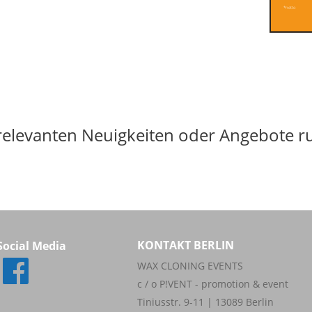
*netto
e relevanten Neuigkeiten oder Angebote
KONTAKT BERLIN
Social Media
WAX CLONING EVENTS
c / o P!VENT - promotion & event
Tiniusstr. 9-11 | 13089 Berlin