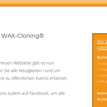
m WAX-Cloning® 
Ihr
gibt
Buche
 neuen Webseite gibt es nun 
+ 4 Ak
+ 1 Akt
o Sie alle Neuigkeiten rund um 
+ 2 Fa
e zu öffentlichen Events erfahren. 
+ inkl
e uns zudem auf Facebook, um alle 
Besten
Buchba
 