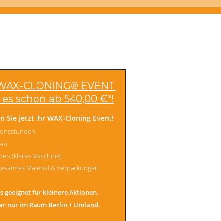
 WAX-CLONING® EVENT 
 es schon ab 540,00 €*!
n Sie jetzt Ihr WAX-Cloning Event!
tionsstunden
eur
rben (kleine Maschine)
. gesamtes Material & Verpackungen
s geeignet für kleinere Aktionen.
r nur im Raum Berlin + Umland.